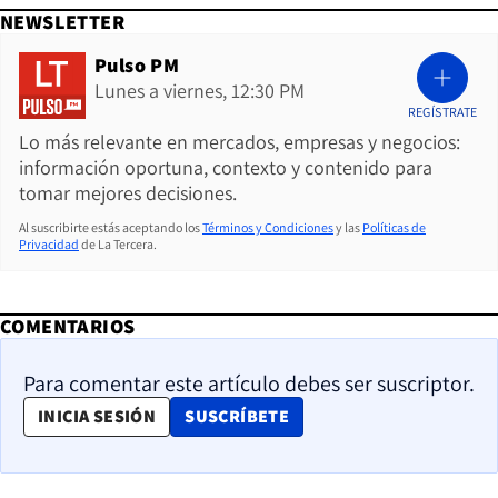
NEWSLETTER
Pulso PM
Lunes a viernes, 12:30 PM
REGÍSTRATE
Lo más relevante en mercados, empresas y negocios:
información oportuna, contexto y contenido para
tomar mejores decisiones.
Al suscribirte estás aceptando los
Términos y Condiciones
y las
Políticas de
Privacidad
de La Tercera.
COMENTARIOS
Para comentar este artículo debes ser suscriptor.
OPENS IN NEW WINDOW
INICIA SESIÓN
SUSCRÍBETE