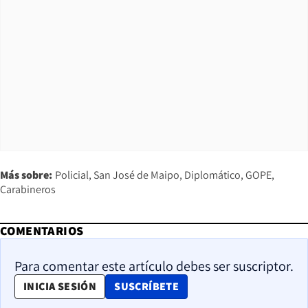
Más sobre:
Policial
San José de Maipo
Diplomático
GOPE
Carabineros
COMENTARIOS
Para comentar este artículo debes ser suscriptor.
OPENS IN NEW WINDOW
INICIA SESIÓN
SUSCRÍBETE