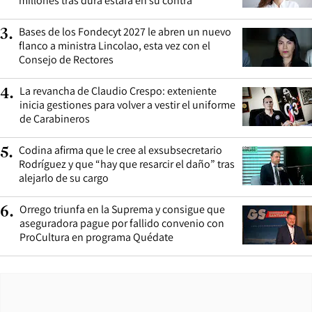
millones tras dura estafa en su contra
Bases de los Fondecyt 2027 le abren un nuevo
3
.
flanco a ministra Lincolao, esta vez con el
Consejo de Rectores
La revancha de Claudio Crespo: exteniente
4
.
inicia gestiones para volver a vestir el uniforme
de Carabineros
Codina afirma que le cree al exsubsecretario
5
.
Rodríguez y que “hay que resarcir el daño” tras
alejarlo de su cargo
Orrego triunfa en la Suprema y consigue que
6
.
aseguradora pague por fallido convenio con
ProCultura en programa Quédate