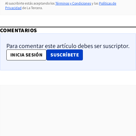
Al suscribirte estás aceptando los
Términos y Condiciones
y las
Políticas de
Privacidad
de La Tercera.
COMENTARIOS
Para comentar este artículo debes ser suscriptor.
OPENS IN NEW WINDOW
INICIA SESIÓN
SUSCRÍBETE