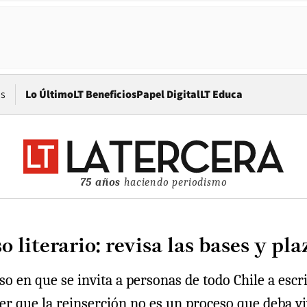
Opens in new window
os
Lo Último
LT Beneficios
Papel Digital
LT Educa
75 años
haciendo periodismo
literario: revisa las bases y pla
so en que se invita a personas de todo Chile a escri
r que la reinserción no es un proceso que deba vi