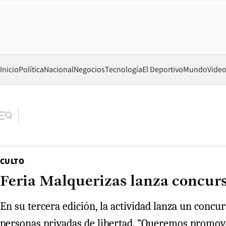
Inicio
Política
Nacional
Negocios
Tecnología
El Deportivo
Mundo
Vide
CULTO
Feria Malquerizas lanza concurso 
En su tercera edición, la actividad lanza un concur
personas privadas de libertad. “Queremos promove