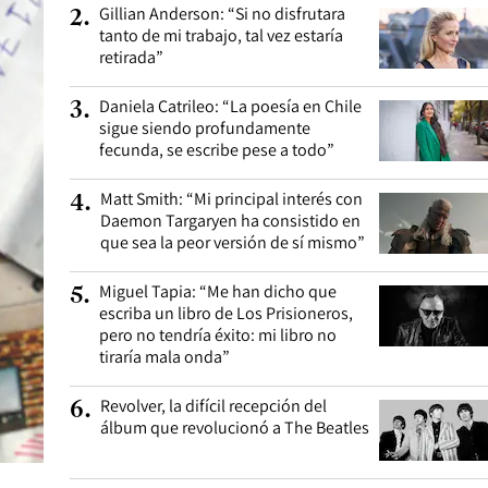
Gillian Anderson: “Si no disfrutara
2
.
tanto de mi trabajo, tal vez estaría
retirada”
Daniela Catrileo: “La poesía en Chile
3
.
sigue siendo profundamente
fecunda, se escribe pese a todo”
Matt Smith: “Mi principal interés con
4
.
Daemon Targaryen ha consistido en
que sea la peor versión de sí mismo”
Miguel Tapia: “Me han dicho que
5
.
escriba un libro de Los Prisioneros,
pero no tendría éxito: mi libro no
tiraría mala onda”
Revolver, la difícil recepción del
6
.
álbum que revolucionó a The Beatles