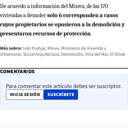
De acuerdo a información del Minvu, de las 170
viviendas a demoler
solo 6 corresponden a casos
cuyos propietarios se opusieron a la demolición y
presentaron recursos de protección
.
Más sobre:
Iván Poduje
Minvu
Ministerio de Vivienda y
Urbanismo
Social Arquitectura
Demolición
Viña del Mar
El Olivar
COMENTARIOS
Para comentar este artículo debes ser suscriptor.
OPENS IN NEW WINDOW
INICIA SESIÓN
SUSCRÍBETE