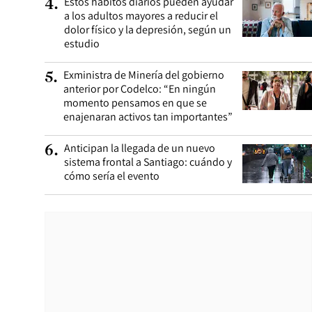
Estos hábitos diarios pueden ayudar
4
.
a los adultos mayores a reducir el
dolor físico y la depresión, según un
estudio
Exministra de Minería del gobierno
5
.
anterior por Codelco: “En ningún
momento pensamos en que se
enajenaran activos tan importantes”
Anticipan la llegada de un nuevo
6
.
sistema frontal a Santiago: cuándo y
cómo sería el evento