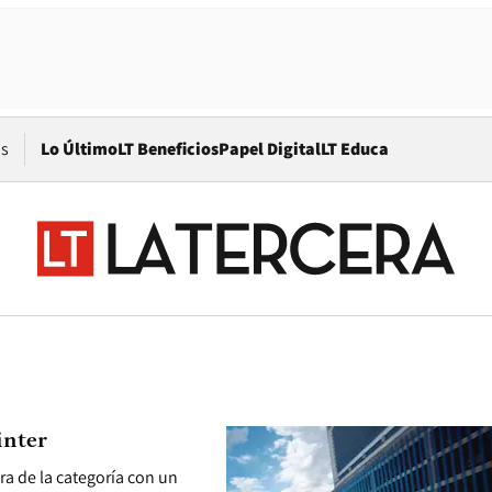
Opens in new window
os
Lo Último
LT Beneficios
Papel Digital
LT Educa
inter
ra de la categoría con un