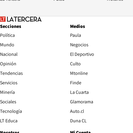
Secciones
Medios
Política
Paula
Mundo
Negocios
Nacional
El Deportivo
Opinión
Culto
Tendencias
Mtonline
Servicios
Finde
Opens in new window
Minería
La Cuarta
Opens in new wind
Sociales
Glamorama
Opens in new window
Tecnología
Auto.cl
Opens in new window
LT Educa
Duna CL
Nosotros
Mi Cuenta