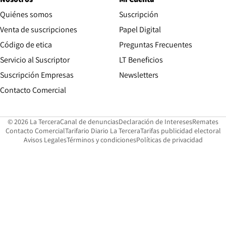
Quiénes somos
Suscripción
Opens in new win
Venta de suscripciones
Papel Digital
Opens in new window
Código de etica
Preguntas Frecuentes
Servicio al Suscriptor
LT Beneficios
Suscripción Empresas
Newsletters
Opens in new window
Contacto Comercial
Opens in new window
Opens in 
Op
© 2026 La Tercera
Canal de denuncias
Declaración de Intereses
Remates
Opens in new window
Opens in new window
O
Contacto Comercial
Tarifario Diario La Tercera
Tarifas publicidad electoral
Opens in new window
Avisos Legales
Términos y condiciones
Políticas de privacidad