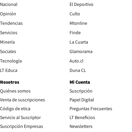
Nacional
El Deportivo
Opinión
Culto
Tendencias
Mtonline
Servicios
Finde
Opens in new window
Minería
La Cuarta
Opens in new wind
Sociales
Glamorama
Opens in new window
Tecnología
Auto.cl
Opens in new window
LT Educa
Duna CL
Nosotros
Mi Cuenta
Quiénes somos
Suscripción
Opens in new win
Venta de suscripciones
Papel Digital
Opens in new window
Código de etica
Preguntas Frecuentes
Servicio al Suscriptor
LT Beneficios
Suscripción Empresas
Newsletters