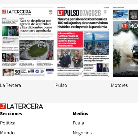
Opens in new window
Opens in ne
La Tercera
Pulso
Motores
Secciones
Medios
Política
Paula
Mundo
Negocios