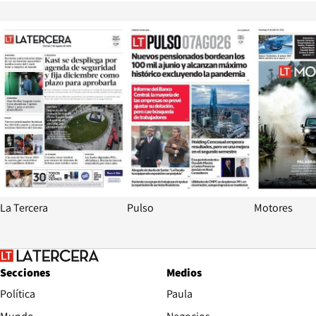
Opens in new window
Opens in ne
La Tercera
Pulso
Motores
Secciones
Medios
Política
Paula