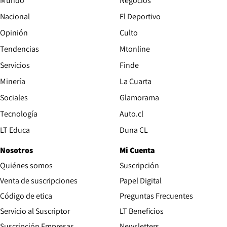
Mundo
Negocios
Nacional
El Deportivo
Opinión
Culto
Tendencias
Mtonline
Servicios
Finde
Opens in new window
Minería
La Cuarta
Opens in new wind
Sociales
Glamorama
Opens in new window
Tecnología
Auto.cl
Opens in new window
LT Educa
Duna CL
Nosotros
Mi Cuenta
Quiénes somos
Suscripción
Opens in new win
Venta de suscripciones
Papel Digital
Opens in new window
Código de etica
Preguntas Frecuentes
Servicio al Suscriptor
LT Beneficios
Suscripción Empresas
Newsletters