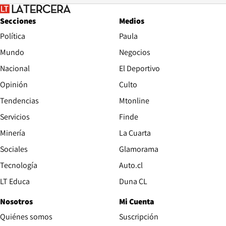
Secciones
Medios
Política
Paula
Mundo
Negocios
Nacional
El Deportivo
Opinión
Culto
Tendencias
Mtonline
Servicios
Finde
Opens in new window
Minería
La Cuarta
Opens in new wind
Sociales
Glamorama
Opens in new window
Tecnología
Auto.cl
Opens in new window
LT Educa
Duna CL
Nosotros
Mi Cuenta
Quiénes somos
Suscripción