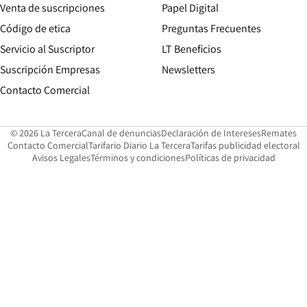
Opens in new win
Venta de suscripciones
Papel Digital
Opens in new window
Código de etica
Preguntas Frecuentes
Servicio al Suscriptor
LT Beneficios
Suscripción Empresas
Newsletters
Opens in new window
Contacto Comercial
Opens in new window
Opens in 
Op
© 2026 La Tercera
Canal de denuncias
Declaración de Intereses
Remates
Opens in new window
Opens in new window
O
Contacto Comercial
Tarifario Diario La Tercera
Tarifas publicidad electoral
Opens in new window
Avisos Legales
Términos y condiciones
Políticas de privacidad