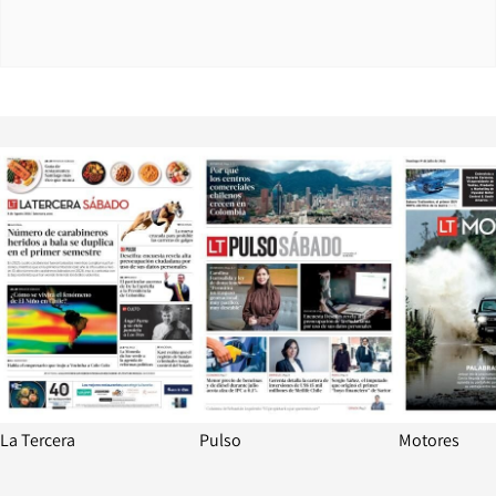
Opens in new window
Opens in ne
La Tercera
Pulso
Motores