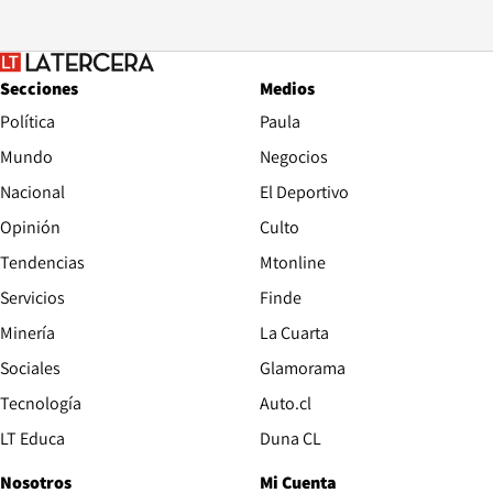
Secciones
Medios
Política
Paula
Mundo
Negocios
Nacional
El Deportivo
Opinión
Culto
Tendencias
Mtonline
Servicios
Finde
Opens in new window
Minería
La Cuarta
Opens in new wind
Sociales
Glamorama
Opens in new window
Tecnología
Auto.cl
Opens in new window
LT Educa
Duna CL
Nosotros
Mi Cuenta