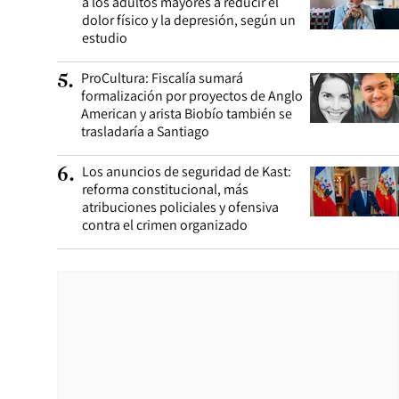
a los adultos mayores a reducir el
dolor físico y la depresión, según un
estudio
ProCultura: Fiscalía sumará
5
.
formalización por proyectos de Anglo
American y arista Biobío también se
trasladaría a Santiago
Los anuncios de seguridad de Kast:
6
.
reforma constitucional, más
atribuciones policiales y ofensiva
contra el crimen organizado