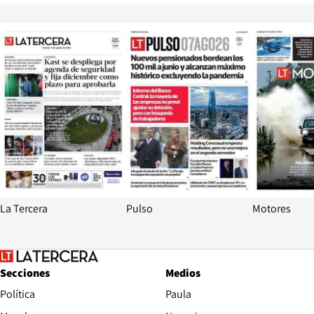
Opens in new window
Opens in ne
La Tercera
Pulso
Motores
Secciones
Medios
Política
Paula