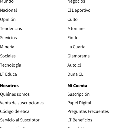
Mundo
Negocios
Nacional
El Deportivo
Opinión
Culto
Tendencias
Mtonline
Servicios
Finde
Opens in new window
Minería
La Cuarta
Opens in new wind
Sociales
Glamorama
Opens in new window
Tecnología
Auto.cl
Opens in new window
LT Educa
Duna CL
Nosotros
Mi Cuenta
Quiénes somos
Suscripción
Opens in new win
Venta de suscripciones
Papel Digital
Opens in new window
Código de etica
Preguntas Frecuentes
Servicio al Suscriptor
LT Beneficios