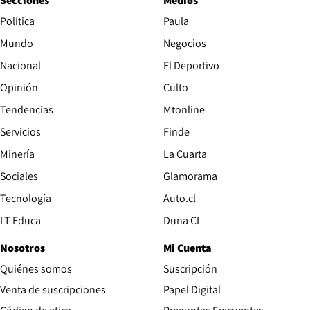
Secciones
Medios
Política
Paula
Mundo
Negocios
Nacional
El Deportivo
Opinión
Culto
Tendencias
Mtonline
Servicios
Finde
Opens in new window
Minería
La Cuarta
Opens in new wind
Sociales
Glamorama
Opens in new window
Tecnología
Auto.cl
Opens in new window
LT Educa
Duna CL
Nosotros
Mi Cuenta
Quiénes somos
Suscripción
Opens in new win
Venta de suscripciones
Papel Digital
Opens in new window