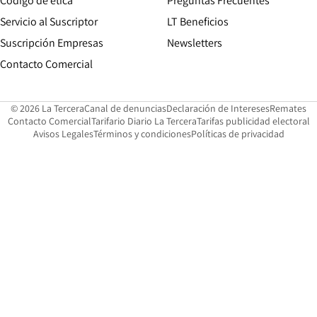
Código de etica
Preguntas Frecuentes
Servicio al Suscriptor
LT Beneficios
Suscripción Empresas
Newsletters
Opens in new window
Contacto Comercial
Opens in new window
Opens in 
Op
© 2026 La Tercera
Canal de denuncias
Declaración de Intereses
Remates
Opens in new window
Opens in new window
O
Contacto Comercial
Tarifario Diario La Tercera
Tarifas publicidad electoral
Opens in new window
Avisos Legales
Términos y condiciones
Políticas de privacidad