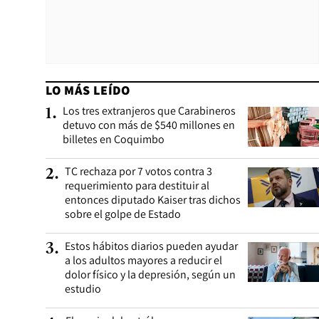
LO MÁS LEÍDO
Los tres extranjeros que Carabineros
1
.
detuvo con más de $540 millones en
billetes en Coquimbo
TC rechaza por 7 votos contra 3
2
.
requerimiento para destituir al
entonces diputado Kaiser tras dichos
sobre el golpe de Estado
Estos hábitos diarios pueden ayudar
3
.
a los adultos mayores a reducir el
dolor físico y la depresión, según un
estudio