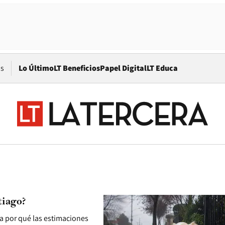
Opens in new window
os
Lo Último
LT Beneficios
Papel Digital
LT Educa
tiago?
ca por qué las estimaciones