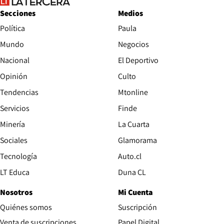
Secciones
Medios
Política
Paula
Mundo
Negocios
Nacional
El Deportivo
Opinión
Culto
Tendencias
Mtonline
Servicios
Finde
Opens in new window
Minería
La Cuarta
Opens in new wind
Sociales
Glamorama
Opens in new window
Tecnología
Auto.cl
Opens in new window
LT Educa
Duna CL
Nosotros
Mi Cuenta
Quiénes somos
Suscripción
Opens in new win
Venta de suscripciones
Papel Digital