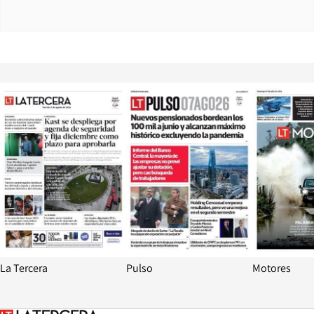
Opens in new window
Opens in ne
La Tercera
Pulso
Motores