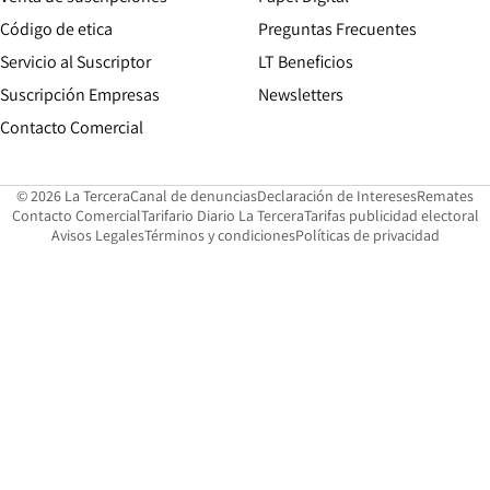
Opens in new window
Código de etica
Preguntas Frecuentes
Servicio al Suscriptor
LT Beneficios
Suscripción Empresas
Newsletters
Opens in new window
Contacto Comercial
Opens in new window
Opens in 
Op
© 2026 La Tercera
Canal de denuncias
Declaración de Intereses
Remates
Opens in new window
Opens in new window
O
Contacto Comercial
Tarifario Diario La Tercera
Tarifas publicidad electoral
Opens in new window
Avisos Legales
Términos y condiciones
Políticas de privacidad