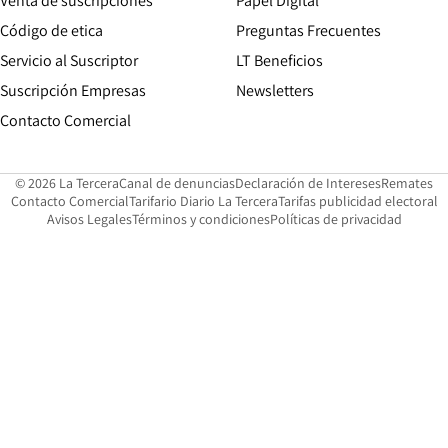
Venta de suscripciones
Papel Digital
Opens in new window
Código de etica
Preguntas Frecuentes
Servicio al Suscriptor
LT Beneficios
Suscripción Empresas
Newsletters
Opens in new window
Contacto Comercial
Opens in new window
Opens in 
Op
© 2026 La Tercera
Canal de denuncias
Declaración de Intereses
Remates
Opens in new window
Opens in new window
O
Contacto Comercial
Tarifario Diario La Tercera
Tarifas publicidad electoral
Opens in new window
Avisos Legales
Términos y condiciones
Políticas de privacidad