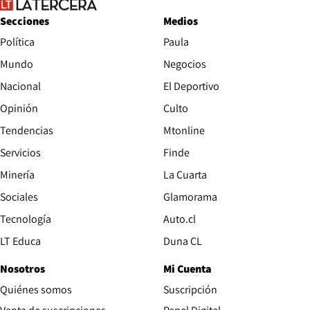
Secciones
Medios
Política
Paula
Mundo
Negocios
Nacional
El Deportivo
Opinión
Culto
Tendencias
Mtonline
Servicios
Finde
Opens in new window
Minería
La Cuarta
Opens in new wind
Sociales
Glamorama
Opens in new window
Tecnología
Auto.cl
Opens in new window
LT Educa
Duna CL
Nosotros
Mi Cuenta
Quiénes somos
Suscripción
Opens in new win