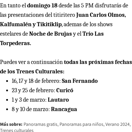
En tanto el
domingo 18
desde las 5 PM disfrutarás de
las presentaciones del titiritero
Juan Carlos Olmos,
Kalfumalén y Tikitiklip
, ademas de los shows
estelares de
Noche de Brujas
y el
Trío Las
Torpederas.
Puedes ver a continuación
todas las próximas fechas
de los Trenes Culturales:
16, 17 y 18 de febrero:
San Fernando
23 y 25 de febrero:
Curicó
1 y 3 de marzo:
Lautaro
8 y 10 de marzo:
Rancagua
Más sobre:
Panoramas gratis
Panoramas para niños
Verano 2024
Trenes culturales