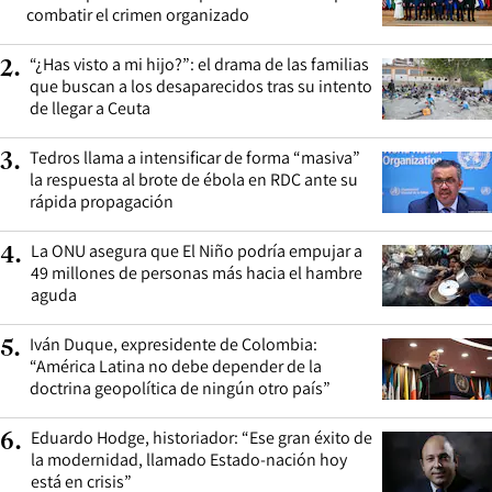
combatir el crimen organizado
“¿Has visto a mi hijo?”: el drama de las familias
2
.
que buscan a los desaparecidos tras su intento
de llegar a Ceuta
Tedros llama a intensificar de forma “masiva”
3
.
la respuesta al brote de ébola en RDC ante su
rápida propagación
La ONU asegura que El Niño podría empujar a
4
.
49 millones de personas más hacia el hambre
aguda
Iván Duque, expresidente de Colombia:
5
.
“América Latina no debe depender de la
doctrina geopolítica de ningún otro país”
Eduardo Hodge, historiador: “Ese gran éxito de
6
.
la modernidad, llamado Estado-nación hoy
está en crisis”