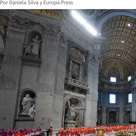
Por
Daniela Silva
y
Europa Press