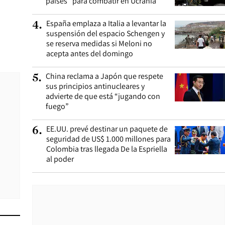
países” para combatir en Ucrania
España emplaza a Italia a levantar la
4
.
suspensión del espacio Schengen y
se reserva medidas si Meloni no
acepta antes del domingo
China reclama a Japón que respete
5
.
sus principios antinucleares y
advierte de que está “jugando con
fuego”
EE.UU. prevé destinar un paquete de
6
.
seguridad de US$ 1.000 millones para
Colombia tras llegada De la Espriella
al poder