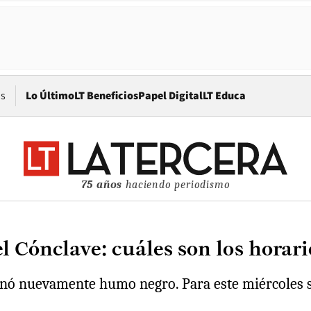
Opens in new window
os
Lo Último
LT Beneficios
Papel Digital
LT Educa
75 años
haciendo periodismo
 Cónclave: cuáles son los horari
manó nuevamente humo negro. Para este miércoles 