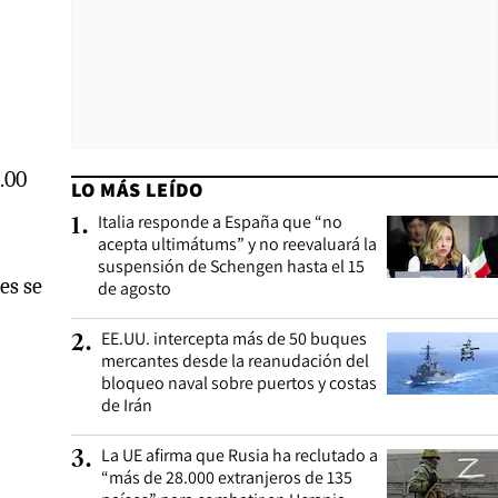
.00
LO MÁS LEÍDO
Italia responde a España que “no
1
.
acepta ultimátums” y no reevaluará la
suspensión de Schengen hasta el 15
es se
de agosto
EE.UU. intercepta más de 50 buques
2
.
mercantes desde la reanudación del
bloqueo naval sobre puertos y costas
de Irán
La UE afirma que Rusia ha reclutado a
3
.
“más de 28.000 extranjeros de 135