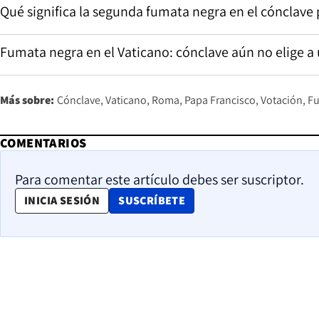
Qué significa la segunda fumata negra en el cónclave 
Fumata negra en el Vaticano: cónclave aún no elige a
Más sobre:
Cónclave
Vaticano
Roma
Papa Francisco
Votación
F
COMENTARIOS
Para comentar este artículo debes ser suscriptor.
OPENS IN NEW WINDOW
INICIA SESIÓN
SUSCRÍBETE