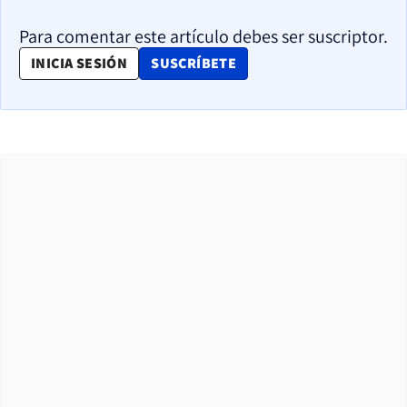
Para comentar este artículo debes ser suscriptor.
OPENS IN NEW WINDOW
INICIA SESIÓN
SUSCRÍBETE