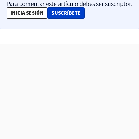
Para comentar este artículo debes ser suscriptor.
OPENS IN NEW WINDOW
INICIA SESIÓN
SUSCRÍBETE