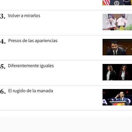
Volver a mirarlos
3
.
Presos de las apariencias
4
.
Diferentemente iguales
5
.
El rugido de la manada
6
.