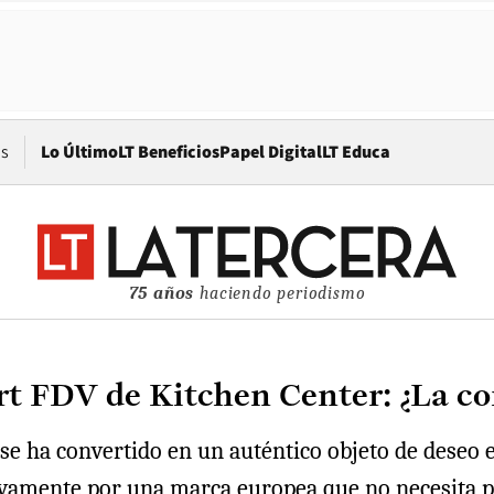
Opens in new window
os
Lo Último
LT Beneficios
Papel Digital
LT Educa
75 años
haciendo periodismo
ert FDV de Kitchen Center: ¿La 
se ha convertido en un auténtico objeto de deseo en
ivamente por una marca europea que no necesita p