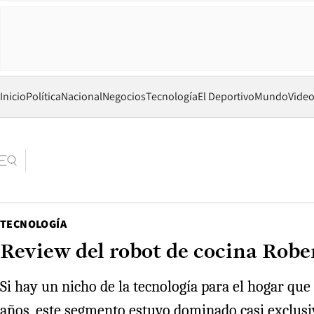
Inicio
Política
Nacional
Negocios
Tecnología
El Deportivo
Mundo
Vide
TECNOLOGÍA
Review del robot de cocina Rob
Si hay un nicho de la tecnología para el hogar que 
años, este segmento estuvo dominado casi exclus