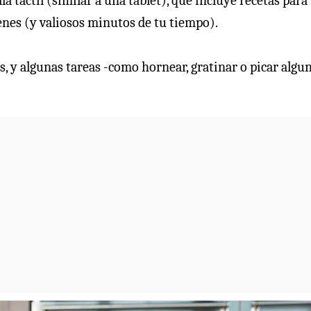
a táctil (similar a una tablet), que incluye recetas para
enes (y valiosos minutos de tu tiempo).
s, y algunas tareas -como hornear, gratinar o picar algu