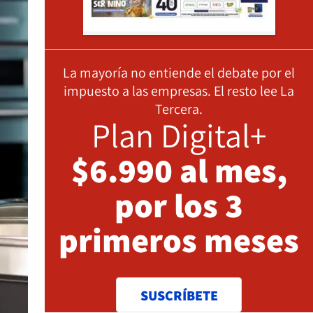
La mayoría no entiende el debate por el
impuesto a las empresas. El resto lee La
Tercera.
Plan Digital+
$6.990 al mes,
por los 3
primeros meses
SUSCRÍBETE