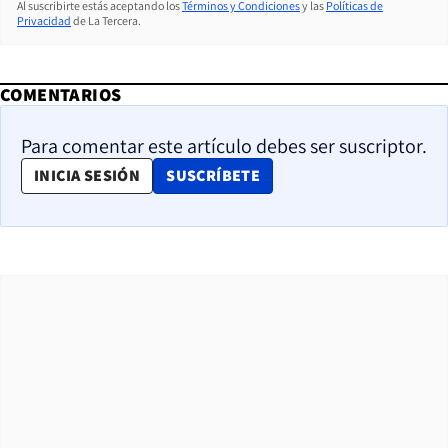
Al suscribirte estás aceptando los
Términos y Condiciones
y las
Políticas de
Privacidad
de La Tercera.
COMENTARIOS
Para comentar este artículo debes ser suscriptor.
OPENS IN NEW WINDOW
INICIA SESIÓN
SUSCRÍBETE