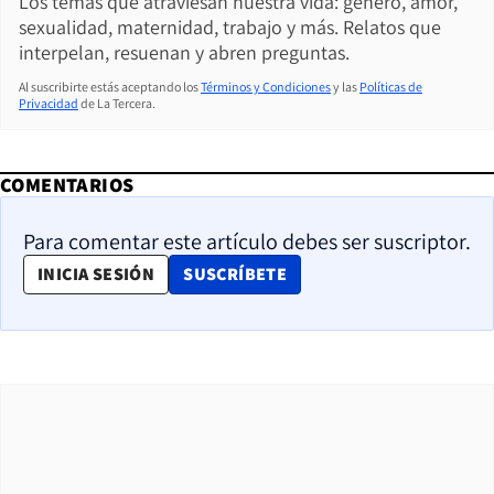
Los temas que atraviesan nuestra vida: género, amor,
sexualidad, maternidad, trabajo y más. Relatos que
interpelan, resuenan y abren preguntas.
Al suscribirte estás aceptando los
Términos y Condiciones
y las
Políticas de
Privacidad
de La Tercera.
COMENTARIOS
Para comentar este artículo debes ser suscriptor.
OPENS IN NEW WINDOW
INICIA SESIÓN
SUSCRÍBETE