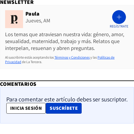
NEWSLETTER
Paula
Jueves, AM
REGÍSTRATE
Los temas que atraviesan nuestra vida: género, amor,
sexualidad, maternidad, trabajo y más. Relatos que
interpelan, resuenan y abren preguntas.
Al suscribirte estás aceptando los
Términos y Condiciones
y las
Políticas de
Privacidad
de La Tercera.
COMENTARIOS
Para comentar este artículo debes ser suscriptor.
OPENS IN NEW WINDOW
INICIA SESIÓN
SUSCRÍBETE