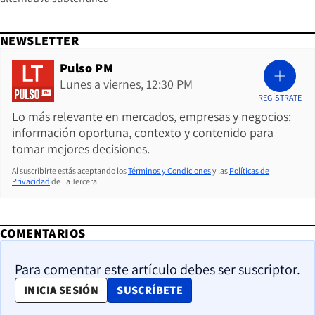
NEWSLETTER
Pulso PM
Lunes a viernes, 12:30 PM
REGÍSTRATE
Lo más relevante en mercados, empresas y negocios:
información oportuna, contexto y contenido para
tomar mejores decisiones.
Al suscribirte estás aceptando los
Términos y Condiciones
y las
Políticas de
Privacidad
de La Tercera.
COMENTARIOS
Para comentar este artículo debes ser suscriptor.
OPENS IN NEW WINDOW
INICIA SESIÓN
SUSCRÍBETE