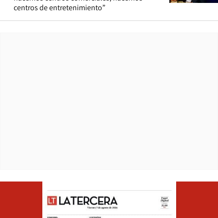
centros de entretenimiento”
Opens in ne