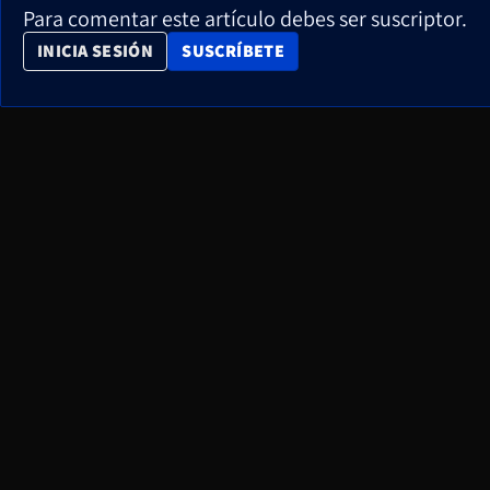
Para comentar este artículo debes ser suscriptor.
OPENS IN NEW WINDOW
INICIA SESIÓN
SUSCRÍBETE