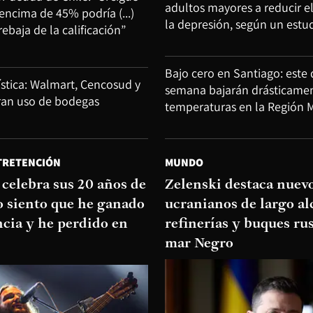
adultos mayores a reducir el 
encima de 45% podría (...)
la depresión, según un estu
rebaja de la calificación”
Bajo cero en Santiago: este 
ística: Walmart, Cencosud y
semana bajarán drásticamen
eran uso de bodegas
temperaturas en la Región 
TRETENCIÓN
MUNDO
celebra sus 20 años de
Zelenski destaca nuev
o siento que he ganado
ucranianos de largo al
cia y he perdido en
refinerías y buques rus
mar Negro