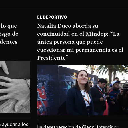
EL DEPORTIVO
 lo que
Natalia Duco aborda su
esgo de
continuidad en el Mindep: “La
edentes
única persona que puede
cuestionar mi permanencia es el
Presidente”
 ayudar a los
La desesperación de Gianni Infantino: