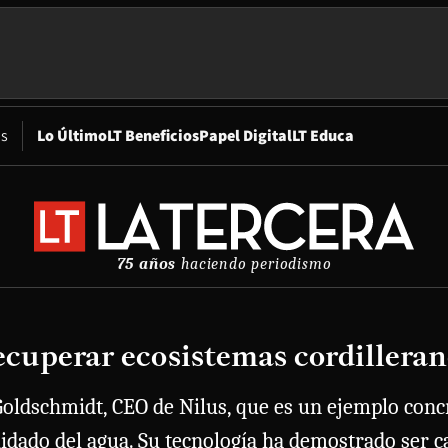
Opens in new window
os
Lo Último
LT Beneficios
Papel Digital
LT Educa
75 años
haciendo periodismo
ecuperar ecosistemas cordillera
Goldschmidt, CEO de Nilus, que es un ejemplo conc
cuidado del agua. Su tecnología ha demostrado ser 