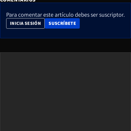
Para comentar este artículo debes ser suscriptor.
OPENS IN NEW WINDOW
INICIA SESIÓN
SUSCRÍBETE