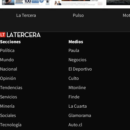
La Tercera
Pulso
Mot
Secciones
Medios
Política
Paula
Mundo
Negocios
Nacional
El Deportivo
Opinión
Culto
Tendencias
Mtonline
Servicios
Finde
Opens in new window
Minería
La Cuarta
Opens in new wind
Sociales
Glamorama
Opens in new window
Tecnología
Auto.cl