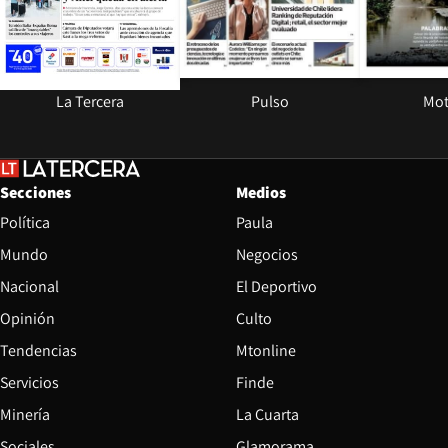
La Tercera
Pulso
Mot
Secciones
Medios
Política
Paula
Mundo
Negocios
Nacional
El Deportivo
Opinión
Culto
Tendencias
Mtonline
Servicios
Finde
Opens in new window
Minería
La Cuarta
Opens in new wind
Sociales
Glamorama