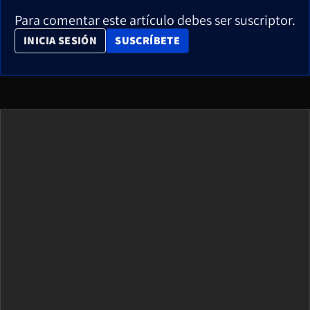
Para comentar este artículo debes ser suscriptor.
OPENS IN NEW WINDOW
INICIA SESIÓN
SUSCRÍBETE