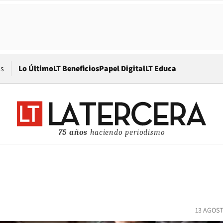
Opens in new window
os
Lo Último
LT Beneficios
Papel Digital
LT Educa
75 años
haciendo periodismo
13 AGOST