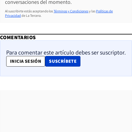
conversaciones del momento.
Al suscribirte estás aceptando los
Términos y Condiciones
y las
Políticas de
Privacidad
de La Tercera.
COMENTARIOS
Para comentar este artículo debes ser suscriptor.
OPENS IN NEW WINDOW
INICIA SESIÓN
SUSCRÍBETE