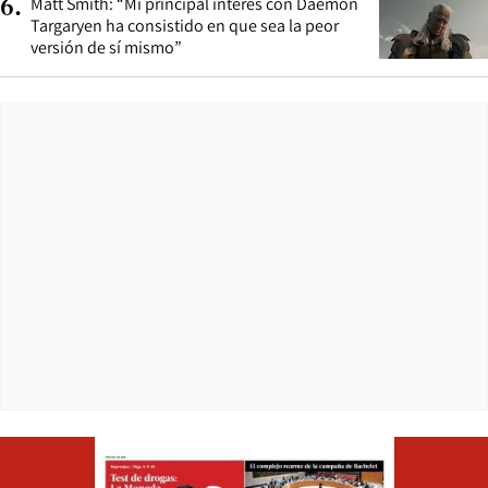
Matt Smith: “Mi principal interés con Daemon
6
.
Targaryen ha consistido en que sea la peor
versión de sí mismo”
Opens in ne