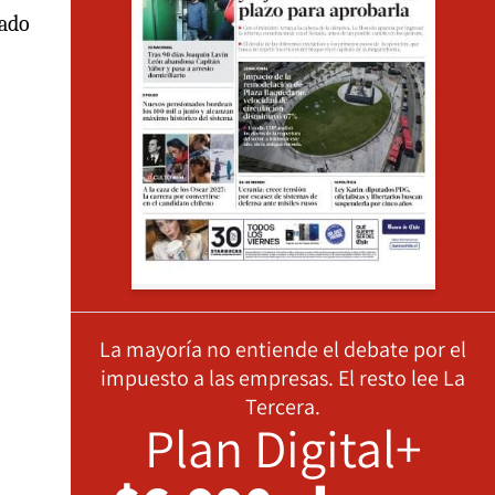
rado
La mayoría no entiende el debate por el
impuesto a las empresas. El resto lee La
Tercera.
Plan Digital+