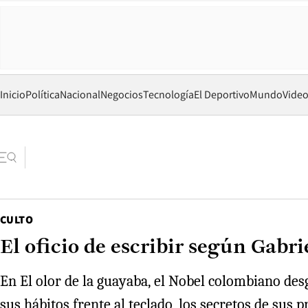
Inicio
Política
Nacional
Negocios
Tecnología
El Deportivo
Mundo
Vide
CULTO
El oficio de escribir según Gabr
En El olor de la guayaba, el Nobel colombiano des
sus hábitos frente al teclado, los secretos de sus