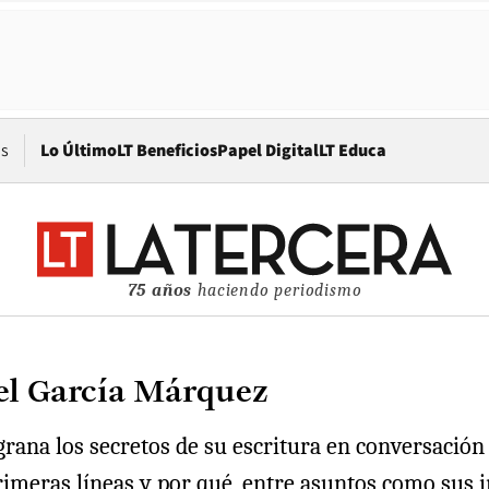
Opens in new window
os
Lo Último
LT Beneficios
Papel Digital
LT Educa
75 años
haciendo periodismo
iel García Márquez
grana los secretos de su escritura en conversación
 primeras líneas y por qué, entre asuntos como sus 