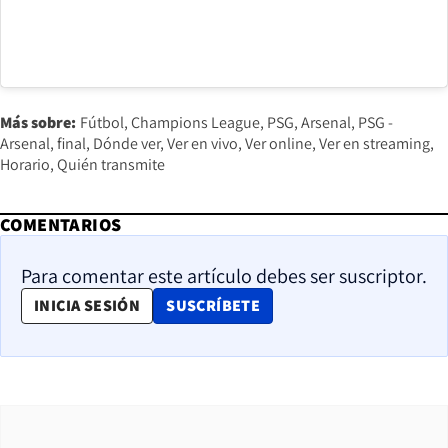
Más sobre:
Fútbol
Champions League
PSG
Arsenal
PSG -
Arsenal
final
Dónde ver
Ver en vivo
Ver online
Ver en streaming
Horario
Quién transmite
COMENTARIOS
Para comentar este artículo debes ser suscriptor.
OPENS IN NEW WINDOW
INICIA SESIÓN
SUSCRÍBETE