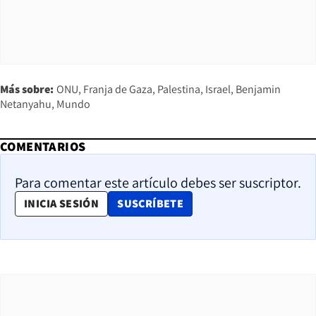
Más sobre:
ONU
Franja de Gaza
Palestina
Israel
Benjamin
Netanyahu
Mundo
COMENTARIOS
Para comentar este artículo debes ser suscriptor.
OPENS IN NEW WINDOW
INICIA SESIÓN
SUSCRÍBETE