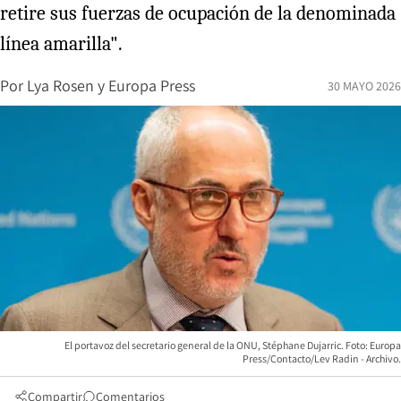
retire sus fuerzas de ocupación de la denominada
línea amarilla".
Por
Lya Rosen
y
Europa Press
30 MAYO 2026
El portavoz del secretario general de la ONU, Stéphane Dujarric. Foto: Europa
Press/Contacto/Lev Radin - Archivo.
Compartir
Comentarios