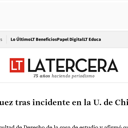
Opens in new window
os
Lo Último
LT Beneficios
Papel Digital
LT Educa
75 años
haciendo periodismo
ez tras incidente en la U. de Ch
ultad de Derecho de la casa de estudio y afirmó q