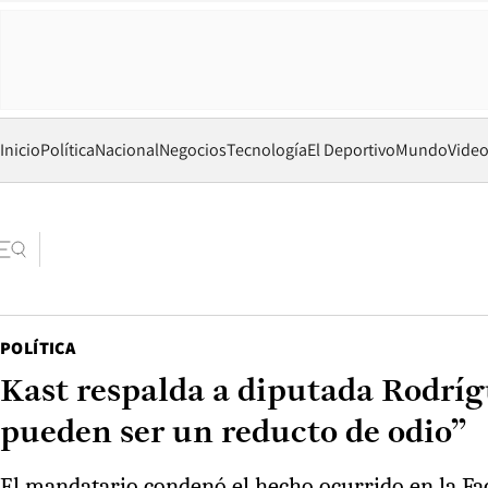
Inicio
Política
Nacional
Negocios
Tecnología
El Deportivo
Mundo
Vide
POLÍTICA
Kast respalda a diputada Rodrígu
pueden ser un reducto de odio”
El mandatario condenó el hecho ocurrido en la Fac