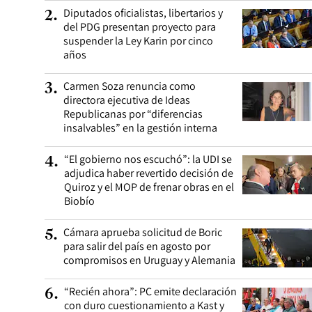
Diputados oficialistas, libertarios y
2
.
del PDG presentan proyecto para
suspender la Ley Karin por cinco
años
Carmen Soza renuncia como
3
.
directora ejecutiva de Ideas
Republicanas por “diferencias
insalvables” en la gestión interna
“El gobierno nos escuchó”: la UDI se
4
.
adjudica haber revertido decisión de
Quiroz y el MOP de frenar obras en el
Biobío
Cámara aprueba solicitud de Boric
5
.
para salir del país en agosto por
compromisos en Uruguay y Alemania
“Recién ahora”: PC emite declaración
6
.
con duro cuestionamiento a Kast y