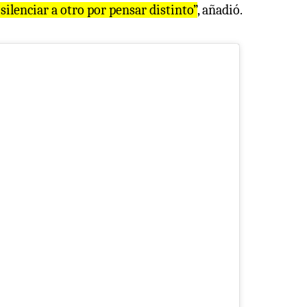
silenciar a otro por pensar distinto”
, añadió.