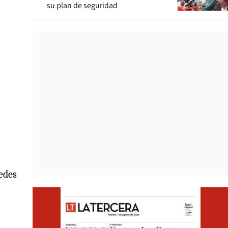
su plan de seguridad
redes
Opens i