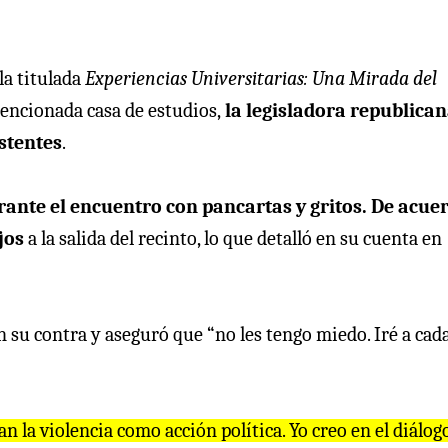
la titulada
Experiencias Universitarias: Una Mirada del
mencionada casa de estudios,
la legisladora republica
istentes
.
ante el encuentro con pancartas y gritos. De acue
jos
a la salida del recinto, lo que detalló en su cuenta en
n su contra y aseguró que “no les tengo miedo. Iré a cad
n la violencia como acción política. Yo creo en el diálogo