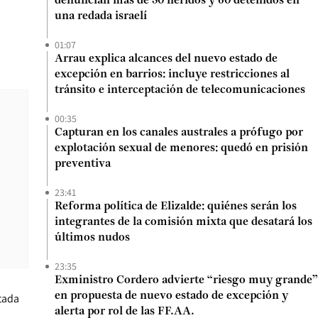
denuncian más de 50 heridos y 60 detenidos en
una redada israelí
01:07
Arrau explica alcances del nuevo estado de
excepción en barrios: incluye restricciones al
tránsito e interceptación de telecomunicaciones
00:35
Capturan en los canales australes a prófugo por
explotación sexual de menores: quedó en prisión
preventiva
23:41
Reforma política de Elizalde: quiénes serán los
integrantes de la comisión mixta que desatará los
últimos nudos
23:35
Exministro Cordero advierte “riesgo muy grande”
en propuesta de nuevo estado de excepción y
utada
alerta por rol de las FF.AA.