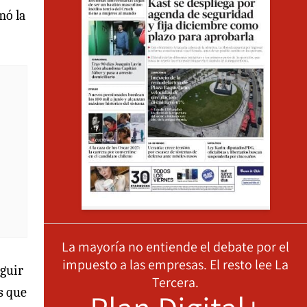
rmó la
La mayoría no entiende el debate por el
impuesto a las empresas. El resto lee La
eguir
Tercera.
as que