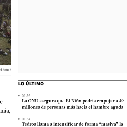
l Soto B
LO ÚLTIMO
01:56
de
La ONU asegura que El Niño podría empujar a 49
millones de personas más hacia el hambre aguda
emia,
01:54
Tedros llama a intensificar de forma “masiva” la