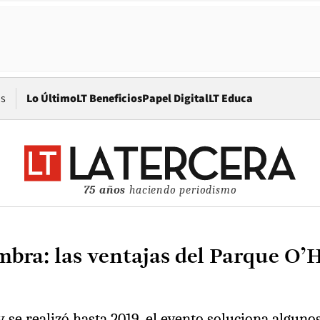
Opens in new window
os
Lo Último
LT Beneficios
Papel Digital
LT Educa
75 años
haciendo periodismo
mbra: las ventajas del Parque O’H
y se realizó hasta 2019, el evento soluciona alguno