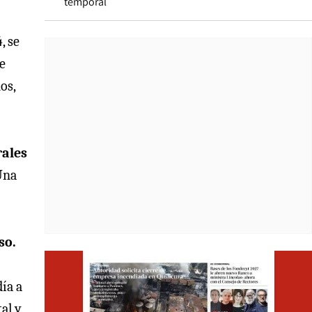
temporal
, se
e
os,
rales
na
so.
Opens i
día a
al y