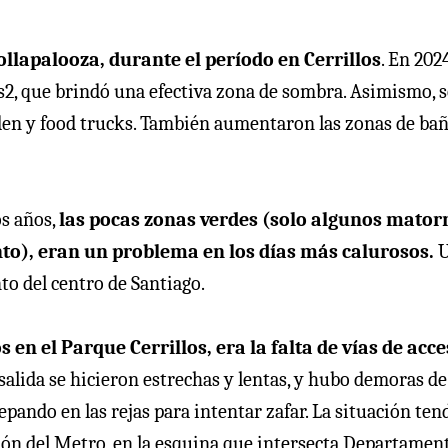
llapalooza, durante el período en Cerrillos
. En 2024
ts2, que brindó una efectiva zona de sombra. Asimismo, s
rden y food trucks. También aumentaron las zonas de bañ
os años,
las pocas zonas verdes (solo algunos mator
to), eran un problema en los días más calurosos.
U
nto del centro de Santiago.
 en el Parque Cerrillos, era la falta de vías de acce
e salida se hicieron estrechas y lentas, y hubo demoras de
epando en las rejas para intentar zafar. La situación ten
ción del Metro, en la esquina que intersecta Departament