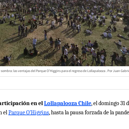
e sombra: las ventajas del Parque O’Higgins para el regreso de Lollapalooza
Juan Gabrie
articipación en el
Lollapalooza Chile
, el domingo 31 
n el
Parque O’Higgins
, hasta la pausa forzada de la pand