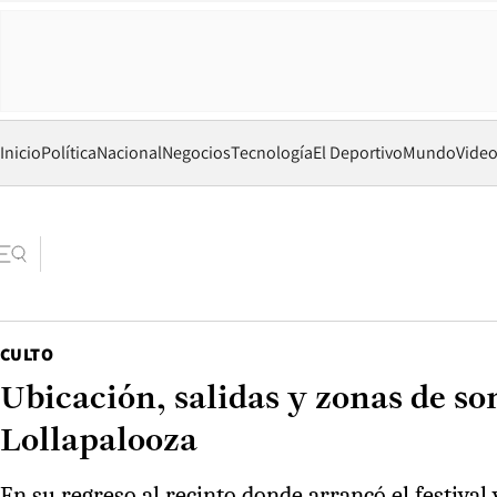
Inicio
Política
Nacional
Negocios
Tecnología
El Deportivo
Mundo
Vide
CULTO
Ubicación, salidas y zonas de so
Lollapalooza
En su regreso al recinto donde arrancó el festival 