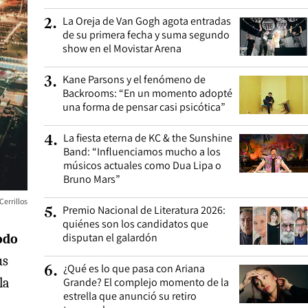
La Oreja de Van Gogh agota entradas
2
.
de su primera fecha y suma segundo
show en el Movistar Arena
Kane Parsons y el fenómeno de
3
.
Backrooms: “En un momento adopté
una forma de pensar casi psicótica”
La fiesta eterna de KC & the Sunshine
4
.
Band: “Influenciamos mucho a los
músicos actuales como Dua Lipa o
Bruno Mars”
Cerrillos
Premio Nacional de Literatura 2026:
5
.
quiénes son los candidatos que
disputan el galardón
odo
us
¿Qué es lo que pasa con Ariana
6
.
la
Grande? El complejo momento de la
estrella que anunció su retiro