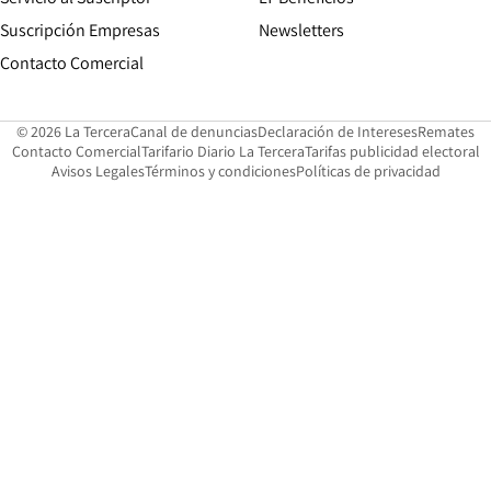
Suscripción Empresas
Newsletters
Opens in new window
Contacto Comercial
Opens in new window
Opens in 
Op
© 2026 La Tercera
Canal de denuncias
Declaración de Intereses
Remates
Opens in new window
Opens in new window
O
Contacto Comercial
Tarifario Diario La Tercera
Tarifas publicidad electoral
Opens in new window
Avisos Legales
Términos y condiciones
Políticas de privacidad