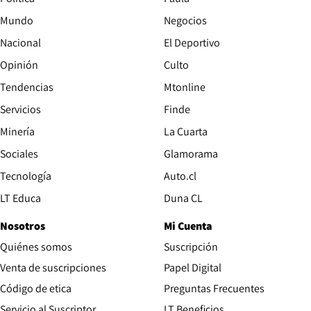
Mundo
Negocios
Nacional
El Deportivo
Opinión
Culto
Tendencias
Mtonline
Servicios
Finde
Opens in new window
Minería
La Cuarta
Opens in new wind
Sociales
Glamorama
Opens in new window
Tecnología
Auto.cl
Opens in new window
LT Educa
Duna CL
Nosotros
Mi Cuenta
Quiénes somos
Suscripción
Opens in new win
Venta de suscripciones
Papel Digital
Opens in new window
Código de etica
Preguntas Frecuentes
Servicio al Suscriptor
LT Beneficios