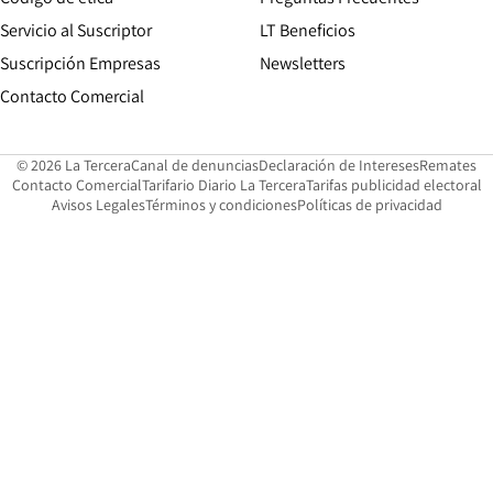
Servicio al Suscriptor
LT Beneficios
Suscripción Empresas
Newsletters
Opens in new window
Contacto Comercial
Opens in new window
Opens in 
Op
© 2026 La Tercera
Canal de denuncias
Declaración de Intereses
Remates
Opens in new window
Opens in new window
O
Contacto Comercial
Tarifario Diario La Tercera
Tarifas publicidad electoral
Opens in new window
Avisos Legales
Términos y condiciones
Políticas de privacidad