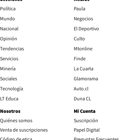
Política
Paula
Mundo
Negocios
Nacional
El Deportivo
Opinión
Culto
Tendencias
Mtonline
Servicios
Finde
Opens in new window
Minería
La Cuarta
Opens in new wind
Sociales
Glamorama
Opens in new window
Tecnología
Auto.cl
Opens in new window
LT Educa
Duna CL
Nosotros
Mi Cuenta
Quiénes somos
Suscripción
Opens in new win
Venta de suscripciones
Papel Digital
Opens in new window
Código de etica
Preguntas Frecuentes