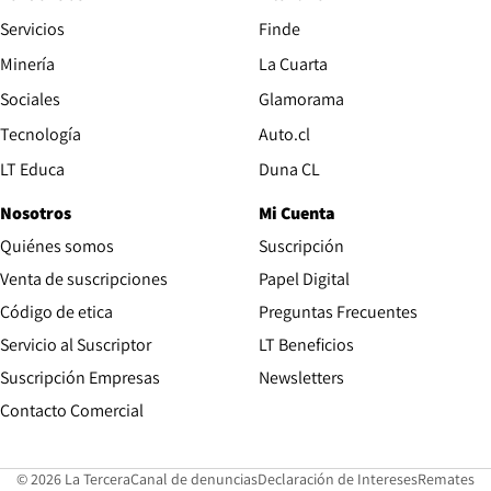
Servicios
Finde
Opens in new window
Minería
La Cuarta
Opens in new wind
Sociales
Glamorama
Opens in new window
Tecnología
Auto.cl
Opens in new window
LT Educa
Duna CL
Nosotros
Mi Cuenta
Quiénes somos
Suscripción
Opens in new win
Venta de suscripciones
Papel Digital
Opens in new window
Código de etica
Preguntas Frecuentes
Servicio al Suscriptor
LT Beneficios
Suscripción Empresas
Newsletters
Opens in new window
Contacto Comercial
Opens in new window
Opens in 
Op
© 2026 La Tercera
Canal de denuncias
Declaración de Intereses
Remates