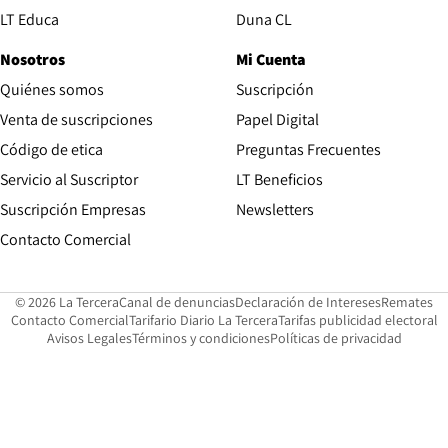
Opens in new window
LT Educa
Duna CL
Nosotros
Mi Cuenta
Quiénes somos
Suscripción
Opens in new win
Venta de suscripciones
Papel Digital
Opens in new window
Código de etica
Preguntas Frecuentes
Servicio al Suscriptor
LT Beneficios
Suscripción Empresas
Newsletters
Opens in new window
Contacto Comercial
Opens in new window
Opens in 
Op
© 2026 La Tercera
Canal de denuncias
Declaración de Intereses
Remates
Opens in new window
Opens in new window
O
Contacto Comercial
Tarifario Diario La Tercera
Tarifas publicidad electoral
Opens in new window
Avisos Legales
Términos y condiciones
Políticas de privacidad