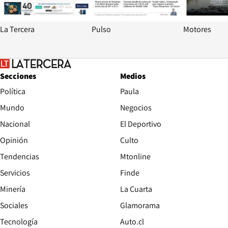
La Tercera
Pulso
Motores
Secciones
Medios
Política
Paula
Mundo
Negocios
Nacional
El Deportivo
Opinión
Culto
Tendencias
Mtonline
Servicios
Finde
Opens in new window
Minería
La Cuarta
Opens in new wind
Sociales
Glamorama
Opens in new window
Tecnología
Auto.cl