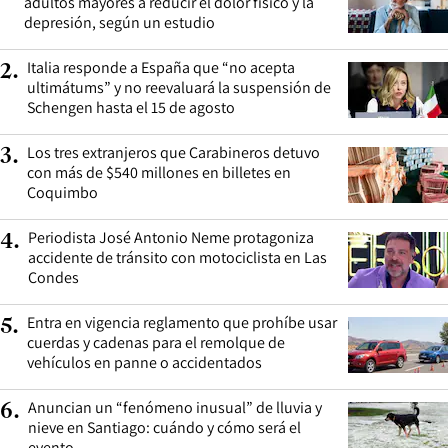
adultos mayores a reducir el dolor físico y la
depresión, según un estudio
Italia responde a España que “no acepta
2
.
ultimátums” y no reevaluará la suspensión de
Schengen hasta el 15 de agosto
Los tres extranjeros que Carabineros detuvo
3
.
con más de $540 millones en billetes en
Coquimbo
Periodista José Antonio Neme protagoniza
4
.
accidente de tránsito con motociclista en Las
Condes
Entra en vigencia reglamento que prohíbe usar
5
.
cuerdas y cadenas para el remolque de
vehículos en panne o accidentados
Anuncian un “fenómeno inusual” de lluvia y
6
.
nieve en Santiago: cuándo y cómo será el
evento