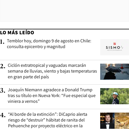
LO MÁS LEÍDO
Temblor hoy, domingo 9 de agosto en Chile:
1
.
consulta epicentro y magnitud
Ciclón extratropical y vaguadas marcarán
2
.
semana de lluvias, viento y bajas temperaturas
en gran parte del país
Joaquín Niemann agradece a Donald Trump
3
.
tras su título en Nueva York: “Fue especial que
viniera a vernos”
“Al borde de la extinción”: DiCaprio alerta
4
.
riesgo de “destruir” hábitat de ranita del
Pehuenche por proyecto eléctrico en la