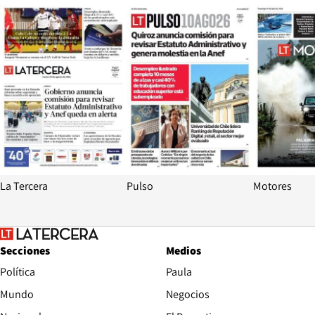
Opens in new window
Opens in ne
La Tercera
Pulso
Motores
Secciones
Medios
Política
Paula
Mundo
Negocios