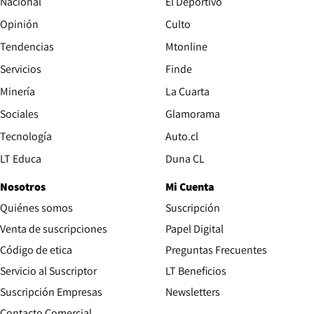
Nacional
El Deportivo
Opinión
Culto
Tendencias
Mtonline
Servicios
Finde
Opens in new window
Minería
La Cuarta
Opens in new wind
Sociales
Glamorama
Opens in new window
Tecnología
Auto.cl
Opens in new window
LT Educa
Duna CL
Nosotros
Mi Cuenta
Quiénes somos
Suscripción
Opens in new win
Venta de suscripciones
Papel Digital
Opens in new window
Código de etica
Preguntas Frecuentes
Servicio al Suscriptor
LT Beneficios
Suscripción Empresas
Newsletters
Opens in new window
Contacto Comercial