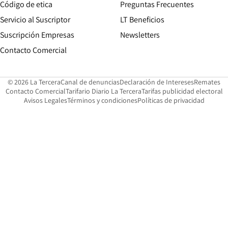
Opens in new window
Código de etica
Preguntas Frecuentes
Servicio al Suscriptor
LT Beneficios
Suscripción Empresas
Newsletters
Opens in new window
Contacto Comercial
Opens in new window
Opens in 
Op
© 2026 La Tercera
Canal de denuncias
Declaración de Intereses
Remates
Opens in new window
Opens in new window
O
Contacto Comercial
Tarifario Diario La Tercera
Tarifas publicidad electoral
Opens in new window
Avisos Legales
Términos y condiciones
Políticas de privacidad