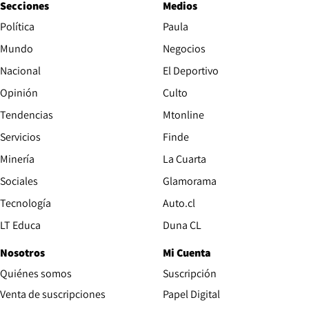
Secciones
Medios
Política
Paula
Mundo
Negocios
Nacional
El Deportivo
Opinión
Culto
Tendencias
Mtonline
Servicios
Finde
Opens in new window
Minería
La Cuarta
Opens in new wind
Sociales
Glamorama
Opens in new window
Tecnología
Auto.cl
Opens in new window
LT Educa
Duna CL
Nosotros
Mi Cuenta
Quiénes somos
Suscripción
Opens in new win
Venta de suscripciones
Papel Digital