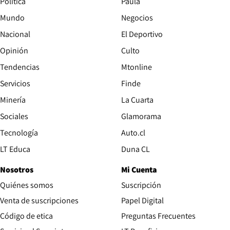
Política
Paula
Mundo
Negocios
Nacional
El Deportivo
Opinión
Culto
Tendencias
Mtonline
Servicios
Finde
Opens in new window
Minería
La Cuarta
Opens in new wind
Sociales
Glamorama
Opens in new window
Tecnología
Auto.cl
Opens in new window
LT Educa
Duna CL
Nosotros
Mi Cuenta
Quiénes somos
Suscripción
Opens in new win
Venta de suscripciones
Papel Digital
Opens in new window
Código de etica
Preguntas Frecuentes