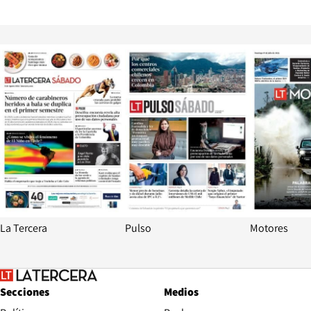
Opens in new window
Opens in ne
La Tercera
Pulso
Motores
Secciones
Medios