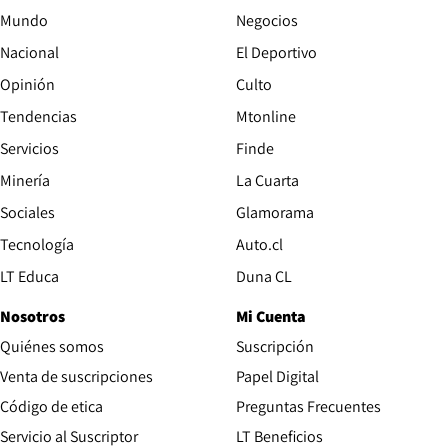
Mundo
Negocios
Nacional
El Deportivo
Opinión
Culto
Tendencias
Mtonline
Servicios
Finde
Opens in new window
Minería
La Cuarta
Opens in new wind
Sociales
Glamorama
Opens in new window
Tecnología
Auto.cl
Opens in new window
LT Educa
Duna CL
Nosotros
Mi Cuenta
Quiénes somos
Suscripción
Opens in new win
Venta de suscripciones
Papel Digital
Opens in new window
Código de etica
Preguntas Frecuentes
Servicio al Suscriptor
LT Beneficios