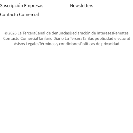
Suscripción Empresas
Newsletters
Opens in new window
Contacto Comercial
Opens in new window
Opens in 
Op
© 2026 La Tercera
Canal de denuncias
Declaración de Intereses
Remates
Opens in new window
Opens in new window
O
Contacto Comercial
Tarifario Diario La Tercera
Tarifas publicidad electoral
Opens in new window
Avisos Legales
Términos y condiciones
Políticas de privacidad