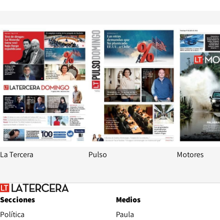
Opens in new window
Opens in ne
La Tercera
Pulso
Motores
Secciones
Medios
Política
Paula