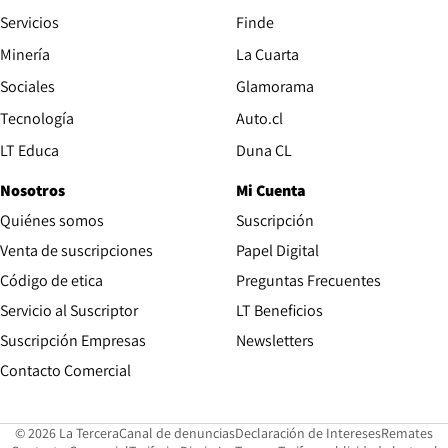
Servicios
Finde
Opens in new window
Minería
La Cuarta
Opens in new wind
Sociales
Glamorama
Opens in new window
Tecnología
Auto.cl
Opens in new window
LT Educa
Duna CL
Nosotros
Mi Cuenta
Quiénes somos
Suscripción
Opens in new win
Venta de suscripciones
Papel Digital
Opens in new window
Código de etica
Preguntas Frecuentes
Servicio al Suscriptor
LT Beneficios
Suscripción Empresas
Newsletters
Opens in new window
Contacto Comercial
Opens in new window
Opens in 
Op
© 2026 La Tercera
Canal de denuncias
Declaración de Intereses
Remates