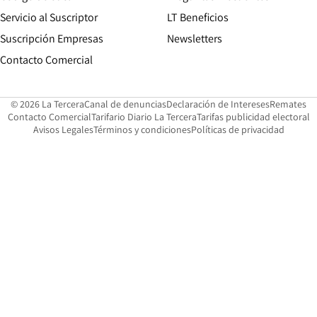
Servicio al Suscriptor
LT Beneficios
Suscripción Empresas
Newsletters
Opens in new window
Contacto Comercial
Opens in new window
Opens in 
Op
© 2026 La Tercera
Canal de denuncias
Declaración de Intereses
Remates
Opens in new window
Opens in new window
O
Contacto Comercial
Tarifario Diario La Tercera
Tarifas publicidad electoral
Opens in new window
Avisos Legales
Términos y condiciones
Políticas de privacidad