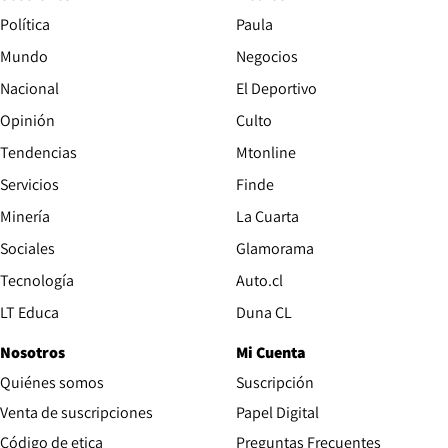
Política
Paula
Mundo
Negocios
Nacional
El Deportivo
Opinión
Culto
Tendencias
Mtonline
Servicios
Finde
Opens in new window
Minería
La Cuarta
Opens in new wind
Sociales
Glamorama
Opens in new window
Tecnología
Auto.cl
Opens in new window
LT Educa
Duna CL
Nosotros
Mi Cuenta
Quiénes somos
Suscripción
Opens in new win
Venta de suscripciones
Papel Digital
Opens in new window
Código de etica
Preguntas Frecuentes