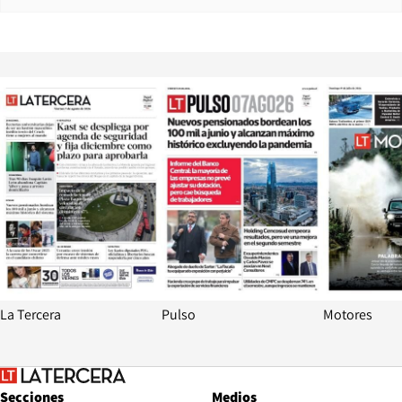
Opens in new window
Opens in ne
La Tercera
Pulso
Motores
Secciones
Medios