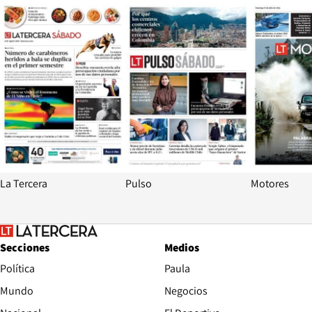
Opens in new window
Opens in ne
La Tercera
Pulso
Motores
Secciones
Medios
Política
Paula
Mundo
Negocios