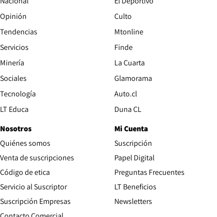
Nacional
El Deportivo
Opinión
Culto
Tendencias
Mtonline
Servicios
Finde
Opens in new window
Minería
La Cuarta
Opens in new wind
Sociales
Glamorama
Opens in new window
Tecnología
Auto.cl
Opens in new window
LT Educa
Duna CL
Nosotros
Mi Cuenta
Quiénes somos
Suscripción
Opens in new win
Venta de suscripciones
Papel Digital
Opens in new window
Código de etica
Preguntas Frecuentes
Servicio al Suscriptor
LT Beneficios
Suscripción Empresas
Newsletters
Opens in new window
Contacto Comercial