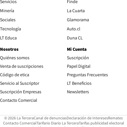
Servicios
Finde
Opens in new window
Minería
La Cuarta
Opens in new wind
Sociales
Glamorama
Opens in new window
Tecnología
Auto.cl
Opens in new window
LT Educa
Duna CL
Nosotros
Mi Cuenta
Quiénes somos
Suscripción
Opens in new win
Venta de suscripciones
Papel Digital
Opens in new window
Código de etica
Preguntas Frecuentes
Servicio al Suscriptor
LT Beneficios
Suscripción Empresas
Newsletters
Opens in new window
Contacto Comercial
Opens in new window
Opens in 
Op
© 2026 La Tercera
Canal de denuncias
Declaración de Intereses
Remates
Opens in new window
Opens in new window
O
Contacto Comercial
Tarifario Diario La Tercera
Tarifas publicidad electoral